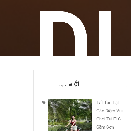
D
Bài Viết Mới
Tất Tần Tật
Các Điểm Vui
Chơi Tại FLC
Sầm Sơn