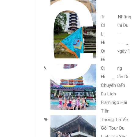
C
Trọn Bộ Những
Chi Phí Khi Du
Lịch Đông
Hưng – Trung
Quốc 2 Ngày 1
Đêm
Cẩm Nang
Hướng Dẫn Di
Chuyển Đến
Du Lịch
Flamingo Hải
Tiến
Thông Tin Về
Gói Tour Du
Lịch Tây Yên