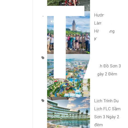
T
Hướng Dẫn
Làm Sổ Thông
Hành Sang Hà
Khẩu
Cẩm Nang Du
Lịch Đồ Sơn 3
Ngày 2 Đêm
Lịch Trình Du
Lịch FLC Sầm
Sơn 3 Ngày 2
đêm