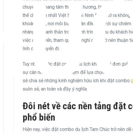
HÚ
chuyến đi mang tâm thế hành hương, tìm về sự tĩnh lặn
thể chùa lớn nhất Việt Nam tại Ninh Bình mở ra không g
khoáng đạt, nơi mỗi bước chân đều gắn với sự chiêm 
nhàng và thanh thản trong hành trình, nhiều du khách h
việc di chuyển, tham quan và nghỉ ngơi trở nên thuận 
linh của chuyến đi.
Tuy nhiên, việc đặt combo du lịch không chỉ đơn giản 
sự cân nhắc và kinh nghiệm để lựa chọn đúng với nhu c
sẽ chia sẻ những kinh nghiệm hữu ích khi đặt combo
suôn sẻ, an toàn và đầy ý nghĩa.
Đôi nét về các nền tảng đặt
phổ biến
Hiện nay, việc đặt combo du lịch Tam Chúc trở nên dễ