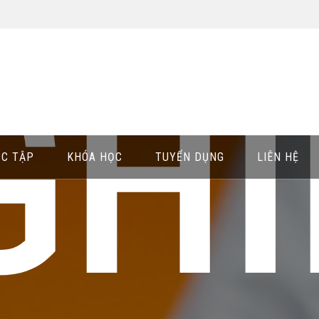
GH
ỌC TẬP
KHÓA HỌC
TUYỂN DỤNG
LIÊN HỆ