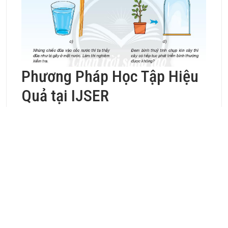
Phương Pháp Học Tập Hiệu
Quả tại IJSER
Tại IJSER, chúng tôi áp dụng những phương pháp
giảng dạy tiên tiến:
Học Thông Qua Thực Hàn
h
Tổ chức các buổi thí nghiệm thực tế
Hướng dẫn học sinh quan sát và ghi chép
Rèn luyện kỹ năng thao tác thí nghiệm