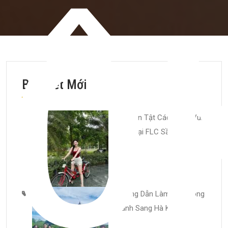
Ô
Bài Viết Mới
Tất Tần Tật Các Điểm Vui
Chơi Tại FLC Sầm Sơn
Hướng Dẫn Làm Sổ Thông
Hành Sang Hà Khẩu