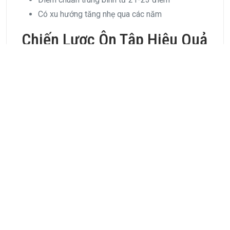
Có xu hướng tăng nhẹ qua các năm
Chiến Lược Ôn Tập Hiệu Quả
Từ IJSER
1. Phương Pháp Học Tập Khoa
Học
Tại IJSER, chúng tôi áp dụng phương pháp học tập
được cá nhân hóa cho từng học sinh:
Đánh giá năng lực ban đầu
Xây dựng lộ trình học tập phù hợp
Theo dõi và điều chỉnh thường xuyên
Tập trung vào điểm yếu và phát huy điểm mạnh
Xem thêm
Giáo dục STEM – Con đường đào tạo