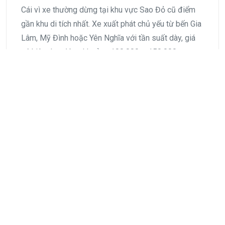
Cái vì xe thường dừng tại khu vực Sao Đỏ cũ điểm
gần khu di tích nhất. Xe xuất phát chủ yếu từ bến Gia
Lâm, Mỹ Đình hoặc Yên Nghĩa với tần suất dày, giá
vé hiện dao động khoảng 100.000 – 150.000
VNĐ/lượt. Sau khi xuống xe, bạn chỉ mất thêm
khoảng 10 – 15 phút di chuyển bằng xe ôm để vào
Côn Sơn Kiếp Bạc. Tổng thời gian hành trình khoảng
2 – 2,5 giờ, khá nhẹ nhàng và không quá mệt. Trên
đường đi, khung cảnh đồng quê Bắc Bộ hiện ra bình
yên, giúp chuyến đi thêm thư thái. Hình thức di
chuyển này rất phù hợp với du khách đi lẻ, đi trong
ngày hoặc muốn tận hưởng chuyến đi gọn nhẹ và
thoải mái.
Di chuyển bằng xe máy