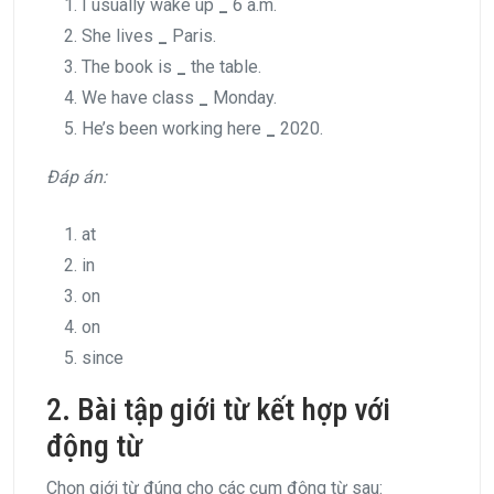
I usually wake up
_
6 a.m.
She lives
_
Paris.
The book is
_
the table.
We have class
_
Monday.
He’s been working here
_
2020.
Đáp án:
at
in
on
on
since
2. Bài tập giới từ kết hợp với
động từ
Chọn giới từ đúng cho các cụm động từ sau: